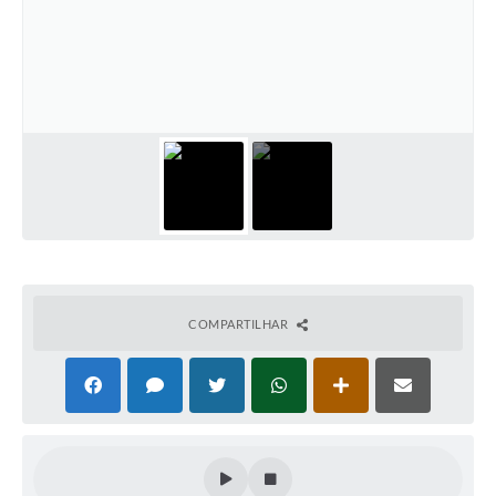
Plano Municipal de Enfrentamento da Pandemia em
Decorrência de COVID-19 Comércio - Adesão ao
Protocolo
Plano Municipal de Enfrentamento da Pandemia em
Decorrência de COVID-19 Educação - Adesão ao
Protocolo
Downloads
Telefones Úteis
COMPARTILHAR