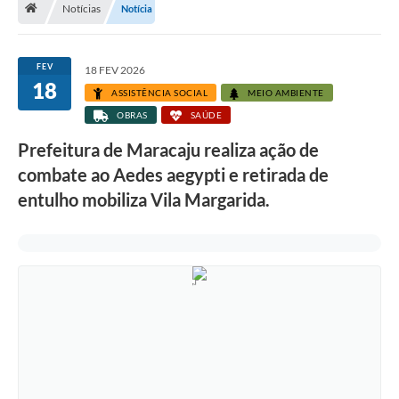
Notícias
Notícia
Diário Oficial
LGPD
FEV
18 FEV 2026
18
ASSISTÊNCIA SOCIAL
MEIO AMBIENTE
Licitações
OBRAS
SAÚDE
Transparência
Prefeitura de Maracaju realiza ação de
combate ao Aedes aegypti e retirada de
Publicações
entulho mobiliza Vila Margarida.
Controladoria Geral Municipal
Vigilância Sanitária
Serviços para o cidadão
Serviços para a empresa
Serviços para o Servidor