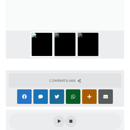
Plano Municipal de Enfrentamento da Pandemia em
Decorrência de COVID-19 Comércio - Adesão ao
Protocolo
Plano Municipal de Enfrentamento da Pandemia em
Decorrência de COVID-19 Educação - Adesão ao
Protocolo
Downloads
Telefones Úteis
COMPARTILHAR