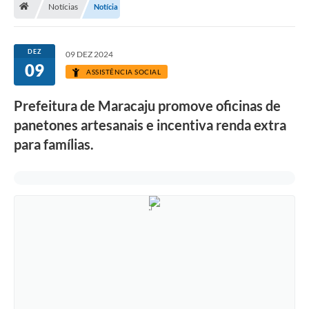
Notícias
Notícia
Diário Oficial
LGPD
DEZ
09 DEZ 2024
09
ASSISTÊNCIA SOCIAL
Licitações
Prefeitura de Maracaju promove oficinas de
Transparência
panetones artesanais e incentiva renda extra
Publicações
para famílias.
Controladoria Geral Municipal
Vigilância Sanitária
Serviços para o cidadão
Serviços para a empresa
Serviços para o Servidor