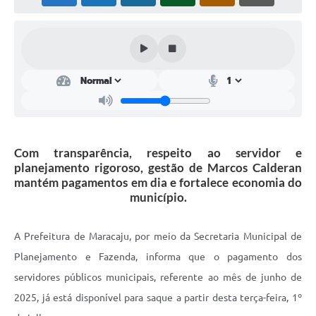
Plano Municipal de Enfrentamento da Pandemia em
Decorrência de COVID-19 Comércio - Adesão ao
Protocolo
Plano Municipal de Enfrentamento da Pandemia em
Decorrência de COVID-19 Educação - Adesão ao
Protocolo
Downloads
Com transparência, respeito ao servidor e
Telefones Úteis
planejamento rigoroso, gestão de Marcos Calderan
mantém pagamentos em dia e fortalece economia do
município.
A Prefeitura de Maracaju, por meio da Secretaria Municipal de
Planejamento e Fazenda, informa que o pagamento dos
servidores públicos municipais, referente ao mês de junho de
2025, já está disponível para saque a partir desta terça-feira, 1º