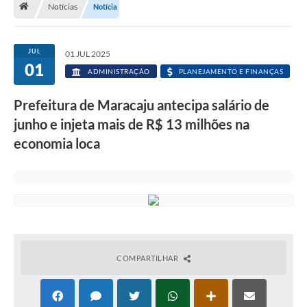
Notícias
Notícia
Diário Oficial
LGPD
JUL
01 JUL 2025
01
ADMINISTRAÇÃO
PLANEJAMENTO E FINANÇAS
Licitações
Prefeitura de Maracaju antecipa salário de
Transparência
junho e injeta mais de R$ 13 milhões na
Publicações
economia loca
Controladoria Geral Municipal
Vigilância Sanitária
Serviços para o cidadão
COMPARTILHAR
Serviços para a empresa
Serviços para o Servidor