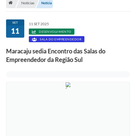
Notícias
Notícia
Diário Oficial
LGPD
SET
11 SET 2025
11
DESENVOLVIMENTO
Licitações
SALA DO EMPREENDEDOR
Transparência
Maracaju sedia Encontro das Salas do
Empreendedor da Região Sul
Publicações
Controladoria Geral Municipal
Vigilância Sanitária
Serviços para o cidadão
Serviços para a empresa
Serviços para o Servidor