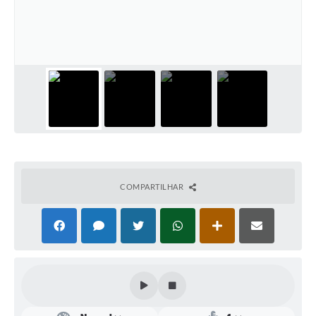
Plano Municipal de Enfrentamento da Pandemia em
Decorrência de COVID-19 Comércio - Adesão ao
Protocolo
Plano Municipal de Enfrentamento da Pandemia em
Decorrência de COVID-19 Educação - Adesão ao
Protocolo
Downloads
Telefones Úteis
COMPARTILHAR