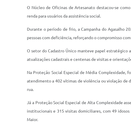
O Núcleo de Oficinas de Artesanato destacou-se como 
renda para usuários da assistência social.
Durante o período de frio, a Campanha do Agasalho 2025
pessoas com deficiência, reforçando o compromisso com 
O setor do Cadastro Único manteve papel estratégico ao
atualizações cadastrais e centenas de visitas e orientaçõ
Na Proteção Social Especial de Média Complexidade, for
atendimento a 402 vítimas de violência ou violação de
rua.
Já a Proteção Social Especial de Alta Complexidade ass
institucionais e 315 visitas domiciliares, com 49 idos
Maior.