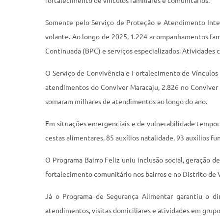
fortalecimento de vínculos familiares e comunitários.
Somente pelo Serviço de Proteção e Atendimento Integr
volante. Ao longo de 2025, 1.224 acompanhamentos fami
Continuada (BPC) e serviços especializados. Atividades c
O Serviço de Convivência e Fortalecimento de Vínculos 
atendimentos do Conviver Maracaju, 2.826 no Conviver 
somaram milhares de atendimentos ao longo do ano.
Em situações emergenciais e de vulnerabilidade temporár
cestas alimentares, 85 auxílios natalidade, 93 auxílios 
O Programa Bairro Feliz uniu inclusão social, geração 
fortalecimento comunitário nos bairros e no Distrito de 
Já o Programa de Segurança Alimentar garantiu o dir
atendimentos, visitas domiciliares e atividades em grupo