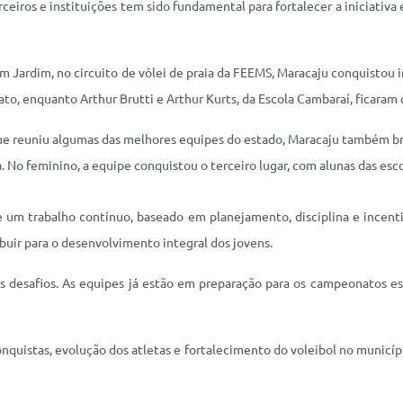
ceiros e instituições tem sido fundamental para fortalecer a iniciativa 
 em Jardim, no circuito de vôlei de praia da FEEMS, Maracaju conquistou
ato, enquanto Arthur Brutti e Arthur Kurts, da Escola Cambaraí, ficaram 
que reuniu algumas das melhores equipes do estado, Maracaju também br
. No feminino, a equipe conquistou o terceiro lugar, com alunas das esc
 de um trabalho contínuo, baseado em planejamento, disciplina e incent
buir para o desenvolvimento integral dos jovens.
s desafios. As equipes já estão em preparação para os campeonatos es
quistas, evolução dos atletas e fortalecimento do voleibol no municíp