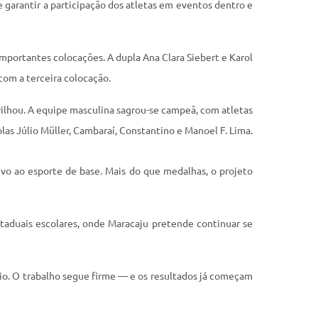
e garantir a participação dos atletas em eventos dentro e
 importantes colocações. A dupla Ana Clara Siebert e Karol
com a terceira colocação.
ilhou. A equipe masculina sagrou-se campeã, com atletas
olas Júlio Müller, Cambaraí, Constantino e Manoel F. Lima.
ivo ao esporte de base. Mais do que medalhas, o projeto
taduais escolares, onde Maracaju pretende continuar se
io. O trabalho segue firme — e os resultados já começam