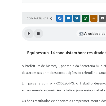
COMPARTILHAR
FACEBOOK
MESSENGER
TWITTER
WHATSAPP
OUTRAS
Velocidade de 
Equipes sub-14 conquistam bons resultados
A Prefeitura de Maracaju, por meio da Secretaria Munic
destacam nas primeiras competições do calendário, tanto 
Em parceria com o PRODESC-MS, o trabalho desenvol
entrosamento e consistência tática; já na areia, os atle
Os bons resultados evidenciam o comprometimento dos j