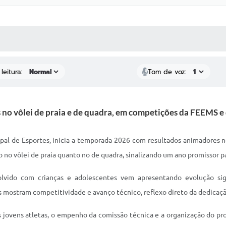
 MÍDIAS
RECEBA NOTÍCIAS
leitura:
Tom de voz:
 no vôlei de praia e de quadra, em competições da FEEMS
ipal de Esportes, inicia a temporada 2026 com resultados animadores no
no vôlei de praia quanto no de quadra, sinalizando um ano promissor pa
vido com crianças e adolescentes vem apresentando evolução sign
tas mostram competitividade e avanço técnico, reflexo direto da dedicaç
ovens atletas, o empenho da comissão técnica e a organização do pr