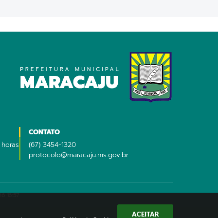
CONTATO
 horas
(67) 3454-1320
protocolo@maracaju.ms.gov.br
6 16:57
ACEITAR