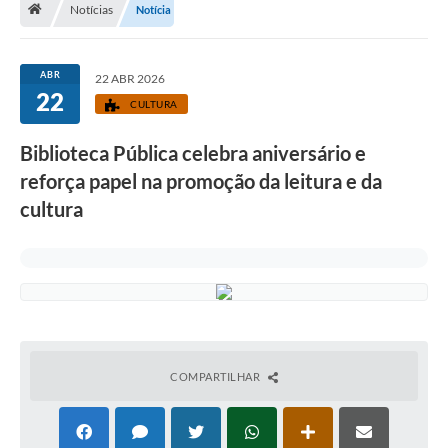
Notícias
Notícia
Diário Oficial
LGPD
ABR
22 ABR 2026
22
CULTURA
Licitações
Biblioteca Pública celebra aniversário e
Transparência
reforça papel na promoção da leitura e da
Publicações
cultura
Controladoria Geral Municipal
Vigilância Sanitária
Serviços para o cidadão
COMPARTILHAR
Serviços para a empresa
Serviços para o Servidor