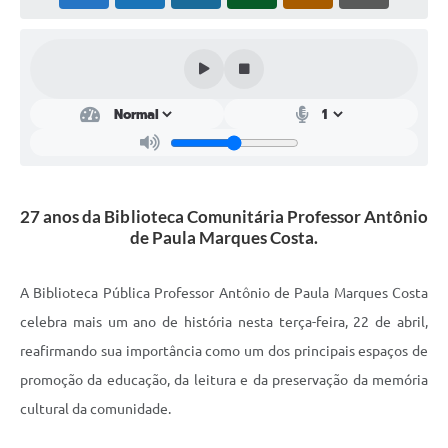
Plano Municipal de Enfrentamento da Pandemia em
Decorrência de COVID-19 Comércio - Adesão ao
Protocolo
Plano Municipal de Enfrentamento da Pandemia em
Decorrência de COVID-19 Educação - Adesão ao
Protocolo
Downloads
27 anos da Biblioteca Comunitária Professor Antônio
Telefones Úteis
de Paula Marques Costa.
A Biblioteca Pública Professor Antônio de Paula Marques Costa
celebra mais um ano de história nesta terça-feira, 22 de abril,
reafirmando sua importância como um dos principais espaços de
promoção da educação, da leitura e da preservação da memória
cultural da comunidade.