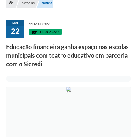
Notícias
Notícia
Diário Oficial
LGPD
MAI
22 MAI 2026
22
EDUCAÇÃO
Licitações
Educação financeira ganha espaço nas escolas
Transparência
municipais com teatro educativo em parceria
Publicações
com o Sicredi
Controladoria Geral Municipal
Vigilância Sanitária
Serviços para o cidadão
Serviços para a empresa
Serviços para o Servidor