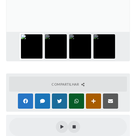
Plano Municipal de Enfrentamento da Pandemia em
Decorrência de COVID-19 Comércio - Adesão ao
Protocolo
Plano Municipal de Enfrentamento da Pandemia em
Decorrência de COVID-19 Educação - Adesão ao
Protocolo
Downloads
Telefones Úteis
COMPARTILHAR