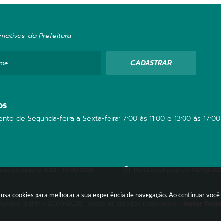
mativos da Prefeitura
CADASTRAR
ome
OS
nto de Segunda-feira a Sexta-feira: 7:00 às 11:00 e 13:00 às 17:00
são do Sistema:
3.5.3 - 19/06/2026
Portal atualizado em:
05/08/202
te usa cookies para melhorar a sua experiência de navegação. Ao continuar voc
yright Instar - 2006-2026. Todos os direitos reservados -
Instar Tecn