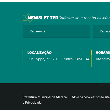
NEWSLETTER
Cadastre-se e receba os Infor
Seu e-mail
Seu n
LOCALIZAÇÃO
HORÁRI
Rua: Appa, nº 120 – Centro 79150-047
Atendime
Ver
Prefeitura Municipal de Maracaju - MS e os cookies: nosso si
© Cop
e
Privacidade
.