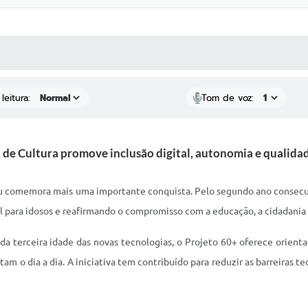
 MÍDIAS
RECEBA NOTÍCIAS
leitura:
Tom de voz:
l de Cultura promove inclusão digital, autonomia e qualidad
u comemora mais uma importante conquista. Pelo segundo ano consecuti
l para idosos e reafirmando o compromisso com a educação, a cidadani
 terceira idade das novas tecnologias, o Projeto 60+ oferece orientaçõ
ilitam o dia a dia. A iniciativa tem contribuído para reduzir as barreir