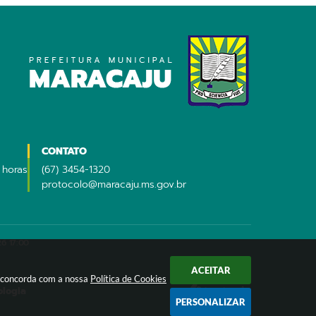
CONTATO
 horas
(67) 3454-1320
protocolo@maracaju.ms.gov.br
6 17:00
ACEITAR
ê concorda com a nossa
Política de Cookies
ologia
PERSONALIZAR