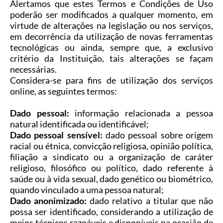
Alertamos que estes Termos e Condições de Uso
Plano Municipal de Enfrentamento da Pandemia em
poderão ser modificados a qualquer momento, em
Decorrência de COVID-19 Comércio - Adesão ao
virtude de alterações na legislação ou nos serviços,
Protocolo
em decorrência da utilização de novas ferramentas
tecnológicas ou ainda, sempre que, a exclusivo
Plano Municipal de Enfrentamento da Pandemia em
critério da Instituição, tais alterações se façam
Decorrência de COVID-19 Educação - Adesão ao
necessárias.
Protocolo
Considera-se para fins de utilização dos serviços
online, as seguintes termos:
Downloads
Dado pessoal:
informação relacionada a pessoa
Telefones Úteis
natural identificada ou identificável;
Dado pessoal sensível:
dado pessoal sobre origem
racial ou étnica, convicção religiosa, opinião política,
filiação a sindicato ou a organização de caráter
religioso, filosófico ou político, dado referente à
saúde ou à vida sexual, dado genético ou biométrico,
quando vinculado a uma pessoa natural;
Dado anonimizado:
dado relativo a titular que não
possa ser identificado, considerando a utilização de
meios técnicos razoáveis e disponíveis na ocasião de