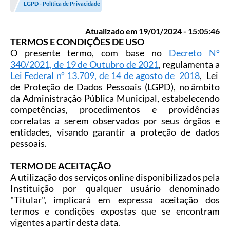
LGPD - Política de Privacidade
Diário Oficial
Atualizado em 19/01/2024 - 15:05:46
LGPD
TERMOS E CONDIÇÕES DE USO
O presente termo, com base no
Decreto Nº
Licitações
340/2021, de 19 de Outubro de 2021
,
regulamenta a
Lei Federal nº 13.709, de 14 de agosto de 2018
, Lei
Transparência
de Proteção de Dados Pessoais (LGPD), no âmbito
da Administração Pública Municipal, estabelecendo
Publicações
competências, procedimentos e providências
correlatas a serem observados por seus órgãos e
Controladoria Geral Municipal
entidades, visando garantir a proteção de dados
pessoais.
Vigilância Sanitária
TERMO DE ACEITAÇÃO
Serviços para o cidadão
A utilização
d
os serviços online disponibilizados pela
Instituição por qualquer usuário denominado
Serviços para a empresa
"Titular",
implicará em expressa aceitação d
os
termos e condições expostas que se encontram
Serviços para o Servidor
vigentes a partir desta data.