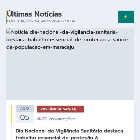
Plano Municipal de Enfrentamento da Pandemia em
Últimas Notícias
Decorrência de COVID-19 Comércio - Adesão ao
Protocolo
PUBLICAÇÕES DA IMPRENSA OFICIAL
Plano Municipal de Enfrentamento da Pandemia em
Decorrência de COVID-19 Educação - Adesão ao
Protocolo
Downloads
Telefones Úteis
AGO
VIGILÂNCIA SANITÁRIA
05
70 Visualizações
Dia Nacional da Vigilância Sanitária destaca
trabalho essencial de proteção à...