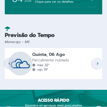
2026
Clique para ver os detalhes
04
Edição Nº 4156
AGO
2026
Clique para ver os detalhes
Previsão do Tempo
Maracaju - MS
Quinta
06 Ago
Parcialmente nublado
max 32°
min 19°
ACESSO RÁPIDO
Encontre os serviços mais procurados