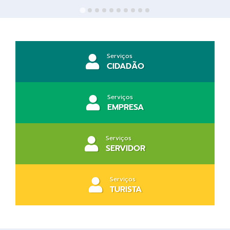
Diário Oficial
LGPD
Serviços
Licitações
CIDADÃO
Transparência
Serviços
Publicações
EMPRESA
Controladoria Geral Municipal
Serviços
SERVIDOR
Vigilância Sanitária
Serviços para o cidadão
Serviços
TURISTA
Serviços para a empresa
Serviços para o Servidor