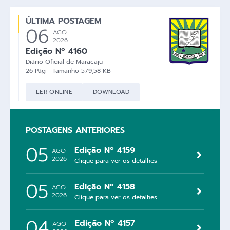
ÚLTIMA POSTAGEM
06
AGO
2026
Edição Nº 4160
Diário Oficial de Maracaju
26 Pág - Tamanho 579,58 KB
LER ONLINE
DOWNLOAD
POSTAGENS ANTERIORES
05
Edição Nº 4159
AGO
2026
Clique para ver os detalhes
05
Edição Nº 4158
AGO
2026
Clique para ver os detalhes
04
Edição Nº 4157
AGO