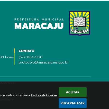
CONTATO
:00 horas
(67) 3454-1320
protocolo@maracaju.ms.gov.br
2026 16:57
ACEITAR
ê concorda com a nossa
Política de Cookies
ecnologia
PERSONALIZAR