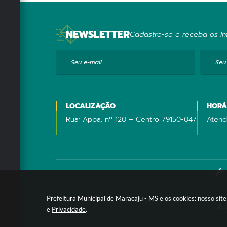
U
R
B
A
NEWSLETTER
Cadastre-se e receba os Inf
N
IS
M
Seu e-mail
Seu
O
A
dr
ia
na
LOCALIZAÇÃO
HORÁ
M
ag
Rua: Appa, nº 120 – Centro 79150-047
Atend
ri
ni
da
Sil
va
Prefeitura Municipal de Maracaju - MS e os cookies: nosso si
© 
e
Privacidade
.