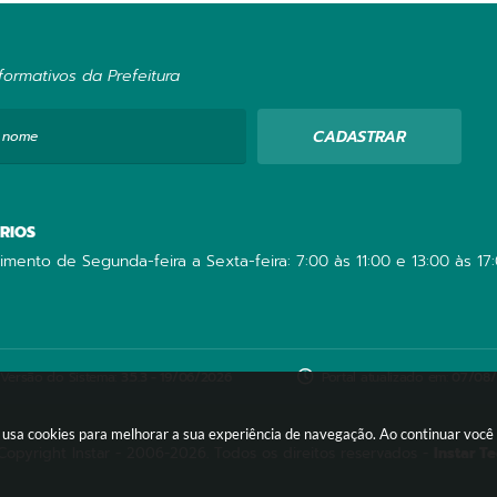
ormativos da Prefeitura
CADASTRAR
 nome
RIOS
imento de Segunda-feira a Sexta-feira: 7:00 às 11:00 e 13:00 às 17
Versão do Sistema:
3.5.3 - 19/06/2026
Portal atualizado em:
07/08/
te usa cookies para melhorar a sua experiência de navegação. Ao continuar voc
Copyright Instar - 2006-2026. Todos os direitos reservados -
Instar T