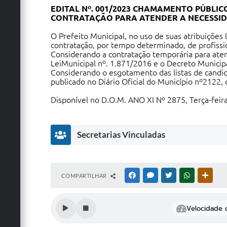
EDITAL Nº. 001/2023 CHAMAMENTO PÚBLICO
CONTRATAÇÃO PARA ATENDER A NECESSID
O Prefeito Municipal, no uso de suas atribuições
contratação, por tempo determinado, de profissi
Considerando a contratação temporária para atend
LeiMunicipal nº. 1.871/2016 e o Decreto Municip
Considerando o esgotamento das listas de candid
publicado no Diário Oficial do Município nº2122,
Disponível no D.O.M. ANO XI Nº 2875, Terça-feira,
Secretarias Vinculadas
O
COMPARTILHAR
FACEBOOK
MESSENGER
TWITTER
WHATSAPP
OUTRA
B
R
A
Velocidade d
S
E