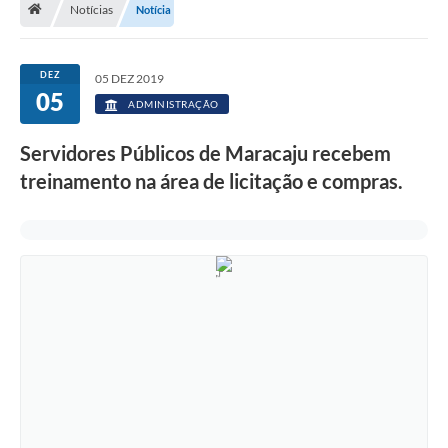
Notícias
Notícia
Diário Oficial
LGPD
DEZ
05 DEZ 2019
05
ADMINISTRAÇÃO
Licitações
Servidores Públicos de Maracaju recebem
Transparência
treinamento na área de licitação e compras.
Publicações
Controladoria Geral Municipal
Vigilância Sanitária
Serviços para o cidadão
Serviços para a empresa
Serviços para o Servidor