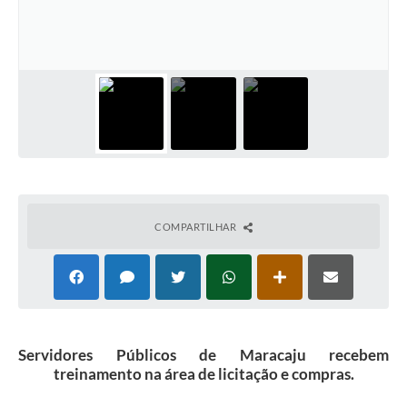
Plano Municipal de Enfrentamento da Pandemia em
Decorrência de COVID-19 Comércio - Adesão ao
Protocolo
Plano Municipal de Enfrentamento da Pandemia em
Decorrência de COVID-19 Educação - Adesão ao
Protocolo
Downloads
Telefones Úteis
COMPARTILHAR
Servidores Públicos de Maracaju recebem
treinamento na área de licitação e compras.