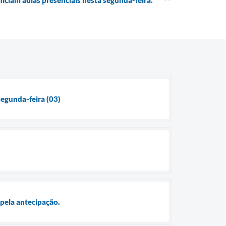
niciam aulas presenciais nesta segunda-feira.
segunda-feira (03)
 pela antecipação.