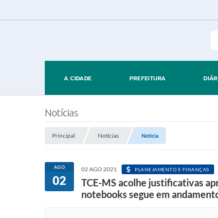
A CIDADE
PREFEITURA
DIÁR
Notícias
Principal
Notícias
Notícia
AGO
02 AGO 2021
PLANEJAMENTO E FINANÇAS
02
TCE-MS acolhe justificativas a
notebooks segue em andament