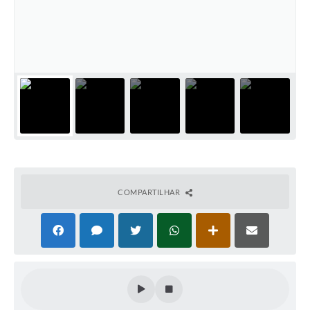
Plano Municipal de Enfrentamento da Pandemia em
Decorrência de COVID-19 Comércio - Adesão ao
Protocolo
Plano Municipal de Enfrentamento da Pandemia em
Decorrência de COVID-19 Educação - Adesão ao
Protocolo
Downloads
Telefones Úteis
COMPARTILHAR