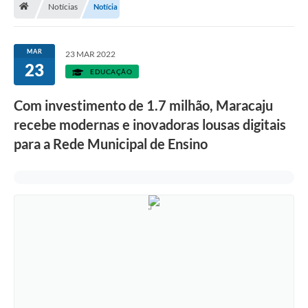
Notícias
Notícia
Diário Oficial
LGPD
MAR
23 MAR 2022
23
EDUCAÇÃO
Licitações
Com investimento de 1.7 milhão, Maracaju
Transparência
recebe modernas e inovadoras lousas digitais
Publicações
para a Rede Municipal de Ensino
Controladoria Geral Municipal
Vigilância Sanitária
Serviços para o cidadão
Serviços para a empresa
Serviços para o Servidor