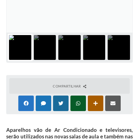
Plano Municipal de Enfrentamento da Pandemia em
Decorrência de COVID-19 Comércio - Adesão ao
Protocolo
Plano Municipal de Enfrentamento da Pandemia em
Decorrência de COVID-19 Educação - Adesão ao
Protocolo
Downloads
Telefones Úteis
COMPARTILHAR
Aparelhos vão de Ar Condicionado e televisores,
serão utilizados nas novas salas de aula e também nas