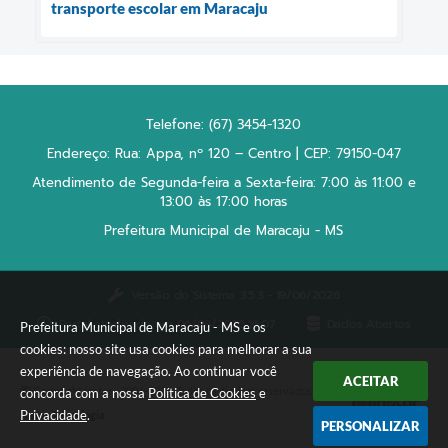
transporte escolar em Maracaju
Telefone: (67) 3454-1320
Endereço: Rua: Appa, nº 120 – Centro | CEP: 79150-047
Atendimento de Segunda-feira a Sexta-feira: 7:00 às 11:00 e
13:00 às 17:00 horas
Prefeitura Municipal de Maracaju - MS
Versão do Sistema:
3.5.3 - 19/06/2026
Portal atualizado em:
06/08/2026 16:07
Dados Abertos
Prefeitura Municipal de Maracaju - MS e os
cookies: nosso site usa cookies para melhorar a sua
experiência de navegação. Ao continuar você
ACEITAR
Copyright Instar - 2006-2026. Todos os direitos reservados -
concorda com a nossa
Política de Cookies
e
Privacidade
.
Instar Tecnologia
PERSONALIZAR