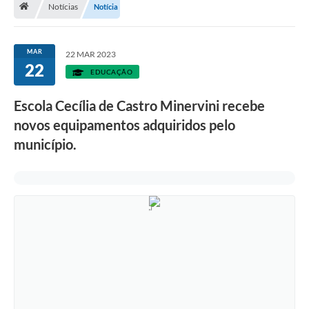
Notícias
Notícia
Diário Oficial
LGPD
MAR
22 MAR 2023
22
EDUCAÇÃO
Licitações
Escola Cecília de Castro Minervini recebe
Transparência
novos equipamentos adquiridos pelo
Publicações
município.
Controladoria Geral Municipal
Vigilância Sanitária
Serviços para o cidadão
Serviços para a empresa
Serviços para o Servidor