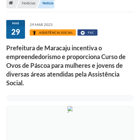
Notícias
Notícia
Diário Oficial
LGPD
MAR
29 MAR 2023
29
ASSISTÊNCIA SOCIAL
FAC
Licitações
Prefeitura de Maracaju incentiva o
Transparência
empreendedorismo e proporciona Curso de
Publicações
Ovos de Páscoa para mulheres e jovens de
diversas áreas atendidas pela Assistência
Controladoria Geral Municipal
Social.
Vigilância Sanitária
Serviços para o cidadão
Serviços para a empresa
Serviços para o Servidor