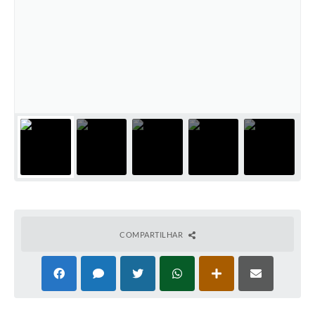
Plano Municipal de Enfrentamento da Pandemia em
Decorrência de COVID-19 Comércio - Adesão ao
Protocolo
Plano Municipal de Enfrentamento da Pandemia em
Decorrência de COVID-19 Educação - Adesão ao
Protocolo
Downloads
Telefones Úteis
COMPARTILHAR