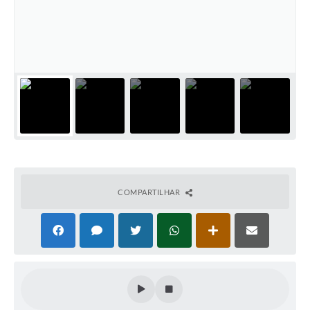
Plano Municipal de Enfrentamento da Pandemia em
Decorrência de COVID-19 Comércio - Adesão ao
Protocolo
Plano Municipal de Enfrentamento da Pandemia em
Decorrência de COVID-19 Educação - Adesão ao
Protocolo
Downloads
Telefones Úteis
COMPARTILHAR