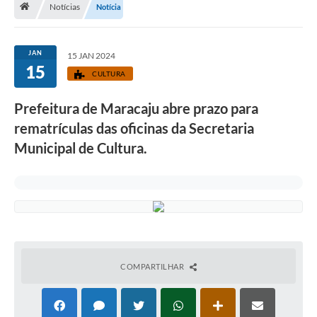
Notícias
Notícia
Diário Oficial
LGPD
JAN
15 JAN 2024
15
CULTURA
Licitações
Prefeitura de Maracaju abre prazo para
Transparência
rematrículas das oficinas da Secretaria
Publicações
Municipal de Cultura.
Controladoria Geral Municipal
Vigilância Sanitária
Serviços para o cidadão
COMPARTILHAR
Serviços para a empresa
Serviços para o Servidor