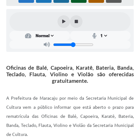
Plano Municipal de Enfrentamento da Pandemia em
Decorrência de COVID-19 Comércio - Adesão ao
Protocolo
Plano Municipal de Enfrentamento da Pandemia em
Decorrência de COVID-19 Educação - Adesão ao
Protocolo
Downloads
Oficinas de Balé, Capoeira, Karatê, Bateria, Banda,
Telefones Úteis
Teclado, Flauta, Violino e Violão são oferecidas
gratuitamente.
A Prefeitura de Maracaju por meio da Secretaria Municipal de
Cultura vem a público informar que está aberto o prazo para
rematrícula das Oficinas de Balé, Capoeira, Karatê, Bateria,
Banda, Teclado, Flauta, Violino e Violão da Secretaria Municipal
de Cultura.