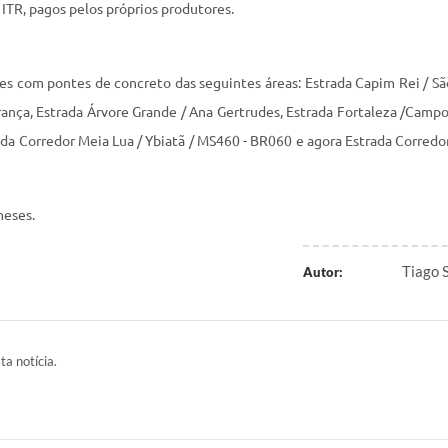
 ITR, pagos pelos próprios produtores.
com pontes de concreto das seguintes áreas: Estrada Capim Rei / São F
erança, Estrada Árvore Grande / Ana Gertrudes, Estrada Fortaleza /Campo
strada Corredor Meia Lua / Ybiatã / MS460 - BR060 e agora Estrada Corr
meses.
Tiago 
Autor:
ta notícia.