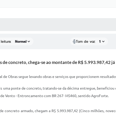
 MÍDIAS
RECEBA NOTÍCIAS
leitura:
Tom de voz:
 de concreto, chega-se ao montante de R$ 5.993.987,42 já i
pal de Obras segue levando obras e serviços que proporcionem resultad
ais uma ponte de concreto, tratando-se da décima entregue, beneficiou 
o de Vento - Entroncamento com BR 267- MS460, sentido AgroForte.
e concreto armado, chegam a R$ 5.993.987,42 (Cinco milhões, novece