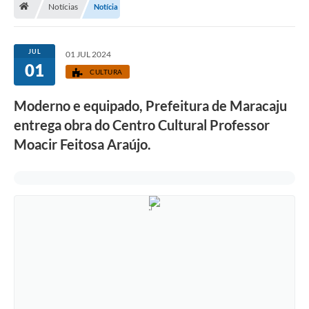
Notícias
Notícia
Diário Oficial
LGPD
JUL
01 JUL 2024
01
CULTURA
Licitações
Moderno e equipado, Prefeitura de Maracaju
Transparência
entrega obra do Centro Cultural Professor
Publicações
Moacir Feitosa Araújo.
Controladoria Geral Municipal
Vigilância Sanitária
Serviços para o cidadão
Serviços para a empresa
Serviços para o Servidor