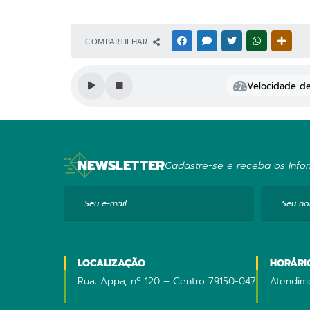
COMPARTILHAR
FACEBOOK
MESSENGER
TWITTER
WHATSAPP
OUTR
Velocidade de 
NEWSLETTER
Cadastre-se e receba os Infor
Seu e-mail
Seu n
LOCALIZAÇÃO
HORÁRI
Rua: Appa, nº 120 – Centro 79150-047
Atendime