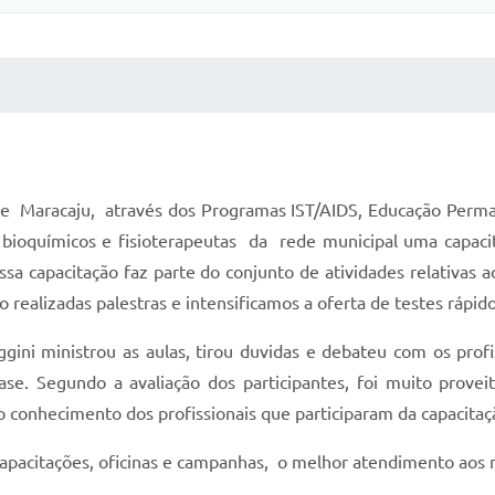
 MÍDIAS
RECEBA NOTÍCIAS
 de Maracaju, através dos Programas IST/AIDS, Educação Perma
, bioquímicos e fisioterapeutas da rede municipal uma capacit
a capacitação faz parte do conjunto de atividades relativas 
ealizadas palestras e intensificamos a oferta de testes rápido
gini ministrou as aulas, tirou duvidas e debateu com os prof
ase. Segundo a avaliação dos participantes, foi muito prov
o conhecimento dos profissionais que participaram da capacitaç
apacitações, oficinas e campanhas, o melhor atendimento aos n