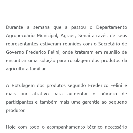
Plano Municipal de Enfrentamento da Pandemia em
Decorrência de COVID-19 Comércio - Adesão ao
Protocolo
Durante a semana que a passou o Departamento
Plano Municipal de Enfrentamento da Pandemia em
Agropecuário Municipal, Agraer, Senai através de seus
Decorrência de COVID-19 Educação - Adesão ao
Protocolo
representantes estiveram reunidos com o Secretário de
Governo Frederico Felini, onde trataram em reunião de
Downloads
encontrar uma solução para rotulagem dos produtos da
agricultura familiar.
Telefones Úteis
A Rotulagem dos produtos segundo Frederico Felini é
mais um atrativo para aumentar o número de
participantes e também mais uma garantia ao pequeno
produtor.
Hoje com todo o acompanhamento técnico necessário