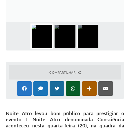
Plano Municipal de Enfrentamento da Pandemia em
Decorrência de COVID-19 Comércio - Adesão ao
Protocolo
Plano Municipal de Enfrentamento da Pandemia em
Decorrência de COVID-19 Educação - Adesão ao
Protocolo
Downloads
Telefones Úteis
COMPARTILHAR
Noite Afro levou bom público para prestigiar o
evento I Noite Afro denominada Consciência
aconteceu nesta quarta-feira (20), na quadra da