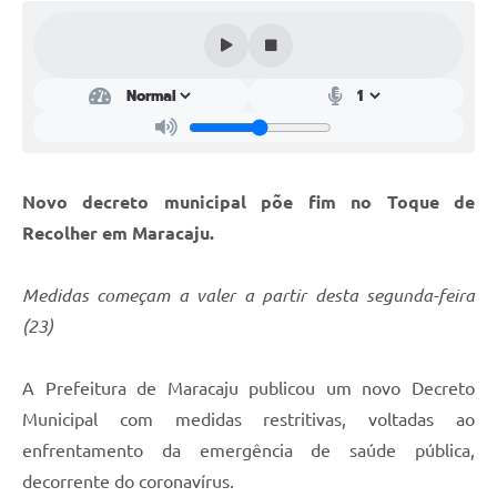
Plano Municipal de Enfrentamento da Pandemia em
Decorrência de COVID-19 Comércio - Adesão ao
Protocolo
Plano Municipal de Enfrentamento da Pandemia em
Decorrência de COVID-19 Educação - Adesão ao
Protocolo
Novo decreto municipal põe fim no Toque de
Downloads
Recolher em Maracaju.
Telefones Úteis
Medidas começam a valer a partir desta segunda-feira
(23)
A Prefeitura de Maracaju publicou um novo Decreto
Municipal com medidas restritivas, voltadas ao
enfrentamento da emergência de saúde pública,
decorrente do coronavírus.