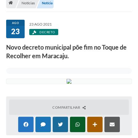
Notícias
Notícia
Diário Oficial
LGPD
AGO
23 AGO 2021
23
DECRETO
Licitações
Novo decreto municipal põe fim no Toque de
Transparência
Recolher em Maracaju.
Publicações
Controladoria Geral Municipal
Vigilância Sanitária
Serviços para o cidadão
COMPARTILHAR
Serviços para a empresa
Serviços para o Servidor