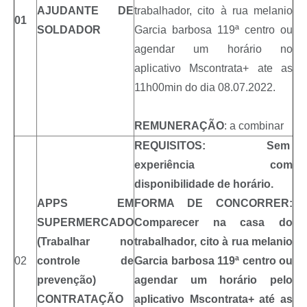
AJUDANTE DE
trabalhador, cito à rua melanio
01
SOLDADOR
Garcia barbosa 119ª centro ou
agendar um horário no
aplicativo Mscontrata+ ate as
11h00min do dia 08.07.2022.
REMUNERAÇÃO
: a combinar
REQUISITOS: Sem
experiência com
disponibilidade de horário.
APPS EM
FORMA DE CONCORRER:
SUPERMERCADO
Comparecer na casa do
(Trabalhar no
trabalhador, cito à rua melanio
02
controle de
Garcia barbosa 119ª centro ou
prevenção)
agendar um horário pelo
CONTRATAÇÃO
aplicativo Mscontrata+ até as