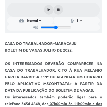
Plano Municipal de Enfrentamento da Pandemia em
Decorrência de COVID-19 Comércio - Adesão ao
Protocolo
Plano Municipal de Enfrentamento da Pandemia em
Decorrência de COVID-19 Educação - Adesão ao
Protocolo
CASA DO TRABALHADOR–MARACAJU
Downloads
BOLETIM DE VAGAS
JULHO DE 2022.
Telefones Úteis
OS INTERESSADOS DEVERÃO COMPARECER NA
CASA DO TRABALHADOR, CITO À RUA MELANIO
GARCIA BARBOSA 119ª OU AGENDAR UM HORARIO
PELO APLICATIVO MSCONTRATA+ A PARTIR DA
DATA DA PUBLICAÇÃO DO BOLETIM DE VAGAS.
Os interessados também poderão ligar para o
telefone 3454-4848, das
07h00min às 11h00min e das