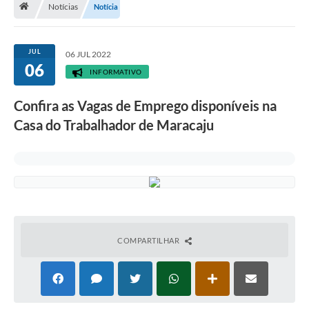
Notícias
Notícia
Diário Oficial
LGPD
JUL
06 JUL 2022
06
INFORMATIVO
Licitações
Confira as Vagas de Emprego disponíveis na
Transparência
Casa do Trabalhador de Maracaju
Publicações
Controladoria Geral Municipal
Vigilância Sanitária
Serviços para o cidadão
COMPARTILHAR
Serviços para a empresa
Serviços para o Servidor