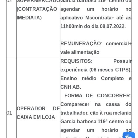
02
SUPERMERCADO
Garcia barbosa 119ª centro ou
(CONTRATAÇÃO
agendar um horário no
IMEDIATA)
aplicativo Mscontrata+ até as
11h00min do dia 08.07.2022.
REMUNERAÇÃO:
comercial+
vale alimentação
REQUISITOS: Possuir
experiência (06 meses CTPS).
Ensino médio Completo e
CNH AB.
FORMA DE CONCORRER:
Comparecer na cassa do
OPERADOR DE
01
trabalhador, cito à rua melanio
CAIXA EM LOJA
Garcia barbosa 119ª centro ou
agendar um horário no