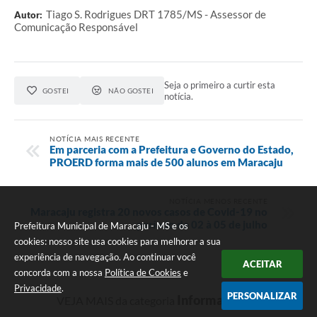
Tiago S. Rodrigues DRT 1785/MS - Assessor de
Autor:
Comunicação Responsável
Seja o primeiro a curtir esta
GOSTEI
NÃO GOSTEI
notícia.
NOTÍCIA MAIS RECENTE
Em parceria com a Prefeitura e Governo do Estado,
PROERD forma mais de 500 alunos em Maracaju
NOTÍCIA MENOS RECENTE
Maracaju registra 20 novos casos de Covid-19 no
período de 02 à 05 de julho
Prefeitura Municipal de Maracaju - MS e os
cookies: nosso site usa cookies para melhorar a sua
experiência de navegação. Ao continuar você
ACEITAR
concorda com a nossa
Política de Cookies
e
Privacidade
.
PERSONALIZAR
Informativo
VEJA MAIS da categoria