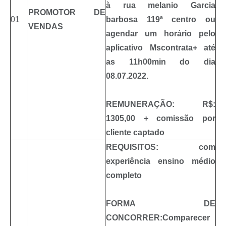
à rua melanio Garcia
PROMOTOR DE
01
barbosa 119ª centro ou
VENDAS
agendar um horário pelo
aplicativo Mscontrata+ até
as 11h00min do dia
08.07.2022.
REMUNERAÇÃO: R$:
1305,00 + comissão por
cliente captado
REQUISITOS: com
experiência ensino médio
completo
FORMA DE
CONCORRER:Comparecer