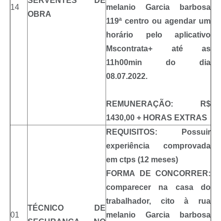
SERVENTES DE
14
melanio Garcia barbosa
OBRA
119ª centro ou agendar um
horário pelo aplicativo
Mscontrata+ até as
11h00min do dia
08.07.2022.
REMUNERAÇÃO: R$
1430,00 + HORAS EXTRAS
REQUISITOS: Possuir
experiência comprovada
em ctps (12 meses)
FORMA DE CONCORRER:
comparecer na casa do
trabalhador, cito à rua
TÉCNICO DE
01
melanio Garcia barbosa