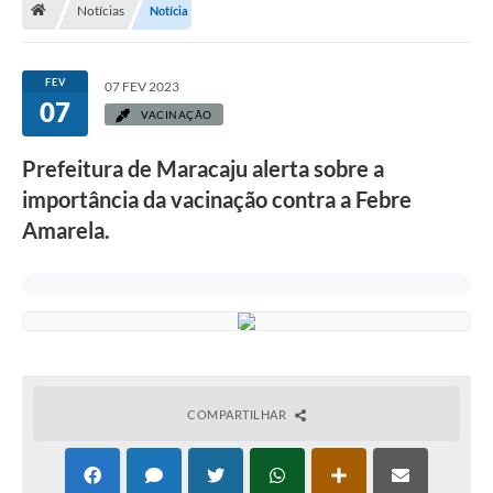
Notícias
Notícia
Diário Oficial
LGPD
FEV
07 FEV 2023
07
VACINAÇÃO
Licitações
Prefeitura de Maracaju alerta sobre a
Transparência
importância da vacinação contra a Febre
Publicações
Amarela.
Controladoria Geral Municipal
Vigilância Sanitária
Serviços para o cidadão
COMPARTILHAR
Serviços para a empresa
Serviços para o Servidor