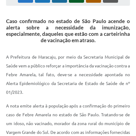
Plano Municipal de Enfrentamento da Pandemia em
Decorrência de COVID-19 Comércio - Adesão ao
Protocolo
Caso confirmado no estado de São Paulo acende o
alerta sobre a necessidade da imunização,
Plano Municipal de Enfrentamento da Pandemia em
especialmente, daqueles que estão com a carteirinha
Decorrência de COVID-19 Educação - Adesão ao
de vacinação em atraso.
Protocolo
A Prefeitura de Maracaju, por meio da Secretaria Municipal de
Downloads
Saúde vem a público reforçar a importância da vacinação contra a
Telefones Úteis
Febre Amarela, tal fato, deve-se a necessidade apontada no
Alerta Epidemiológico da Secretaria de Estado de Saúde de nº
01/2023.
A nota emite alerta à população após a confirmação do primeiro
caso de Febre Amarela no estado de São Paulo. Tratando-se de
um idoso, não vacinado, morador da zona rural do município de
Vargem Grande do Sul. De acordo com as informações fornecidas