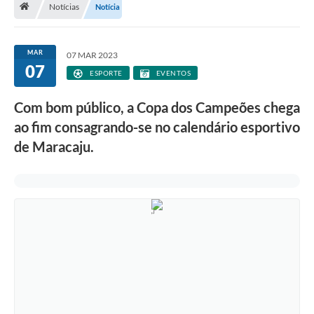
Notícias
Notícia
Diário Oficial
LGPD
MAR
07 MAR 2023
07
ESPORTE
EVENTOS
Licitações
Com bom público, a Copa dos Campeões chega
Transparência
ao fim consagrando-se no calendário esportivo
Publicações
de Maracaju.
Controladoria Geral Municipal
Vigilância Sanitária
Serviços para o cidadão
Serviços para a empresa
Serviços para o Servidor