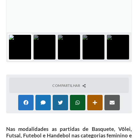
Plano Municipal de Enfrentamento da Pandemia em
Decorrência de COVID-19 Comércio - Adesão ao
Protocolo
Plano Municipal de Enfrentamento da Pandemia em
Decorrência de COVID-19 Educação - Adesão ao
Protocolo
Downloads
Telefones Úteis
COMPARTILHAR
Nas modalidades as partidas de Basquete, Vôlei,
Futsal, Futebol e Handebol nas categorias feminino e