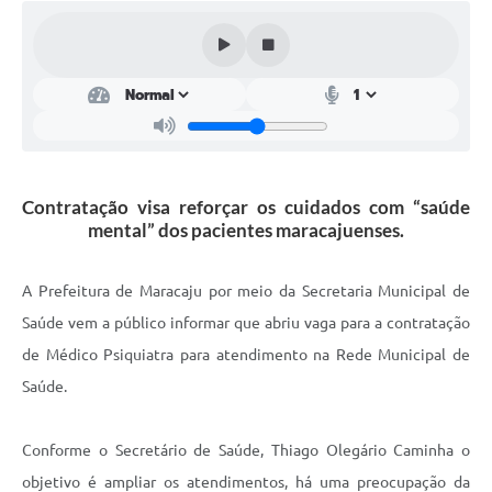
Plano Municipal de Enfrentamento da Pandemia em
Decorrência de COVID-19 Comércio - Adesão ao
Protocolo
Plano Municipal de Enfrentamento da Pandemia em
Decorrência de COVID-19 Educação - Adesão ao
Protocolo
Contratação visa reforçar os cuidados com “saúde
Downloads
mental” dos pacientes maracajuenses.
Telefones Úteis
A Prefeitura de Maracaju por meio da Secretaria Municipal de
Saúde vem a público informar que abriu vaga para a contratação
de Médico Psiquiatra para atendimento na Rede Municipal de
Saúde.
Conforme o Secretário de Saúde, Thiago Olegário Caminha o
objetivo é ampliar os atendimentos, há uma preocupação da