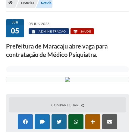
Notícias
Notícia
Diário Oficial
LGPD
JUN
05 JUN 2023
05
ADMINISTRAÇÃO
SAÚDE
Licitações
Prefeitura de Maracaju abre vaga para
Transparência
contratação de Médico Psiquiatra.
Publicações
Controladoria Geral Municipal
Vigilância Sanitária
Serviços para o cidadão
COMPARTILHAR
Serviços para a empresa
Serviços para o Servidor