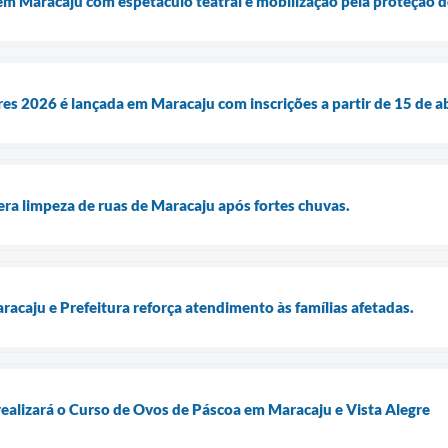
em Maracaju com espetáculo teatral e mobilização pela proteção de
 2026 é lançada em Maracaju com inscrições a partir de 15 de ab
lera limpeza de ruas de Maracaju após fortes chuvas.
racaju e Prefeitura reforça atendimento às famílias afetadas.
realizará o Curso de Ovos de Páscoa em Maracaju e Vista Alegre