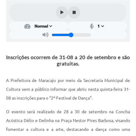
Plano Municipal de Enfrentamento da Pandemia em
Decorrência de COVID-19 Comércio - Adesão ao
Protocolo
Plano Municipal de Enfrentamento da Pandemia em
Decorrência de COVID-19 Educação - Adesão ao
Protocolo
Inscrições ocorrem de 31-08 a 20 de setembro e são
Downloads
gratuitas.
Telefones Úteis
A Prefeitura de Maracaju por meio da Secretaria Municipal de
Cultura vem a público informar que abriu nesta quinta-feira 31-
08 as inscrições para o “2º Festival de Dança”.
O evento será realizado de 28 a 30 de setembro na Concha
Acústica Délio e Delinha na Praça Nestor Pires Barbosa, visando
fomentar a cultura e a arte, destacando a dança como uma