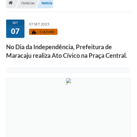
Notícias
Notícia
Diário Oficial
LGPD
SET
07 SET 2023
07
CULTURA
Licitações
No Dia da Independência, Prefeitura de
Transparência
Maracaju realiza Ato Cívico na Praça Central.
Publicações
Controladoria Geral Municipal
Vigilância Sanitária
Serviços para o cidadão
Serviços para a empresa
Serviços para o Servidor