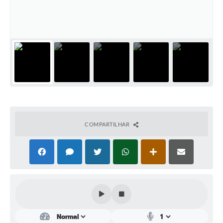
Plano Municipal de Enfrentamento da Pandemia em
Decorrência de COVID-19 Comércio - Adesão ao
Protocolo
Plano Municipal de Enfrentamento da Pandemia em
Decorrência de COVID-19 Educação - Adesão ao
Protocolo
Downloads
Telefones Úteis
COMPARTILHAR