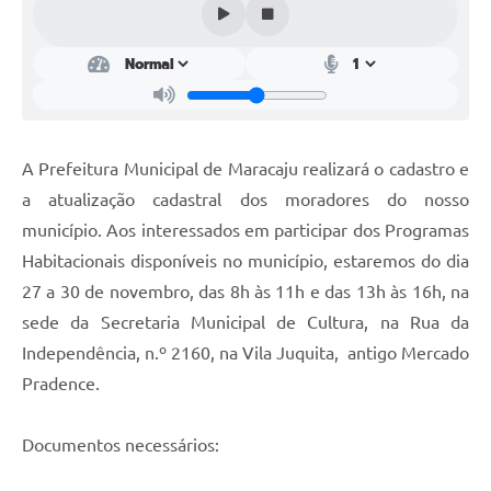
Plano Municipal de Enfrentamento da Pandemia em
Decorrência de COVID-19 Comércio - Adesão ao
Protocolo
Plano Municipal de Enfrentamento da Pandemia em
Decorrência de COVID-19 Educação - Adesão ao
Protocolo
A Prefeitura Municipal de Maracaju realizará o cadastro e
a atualização cadastral dos moradores do nosso
Downloads
município. Aos interessados em participar dos Programas
Telefones Úteis
Habitacionais disponíveis no município, estaremos do dia
27 a 30 de novembro, das 8h às 11h e das 13h às 16h, na
sede da Secretaria Municipal de Cultura, na Rua da
Independência, n.º 2160, na Vila Juquita, antigo Mercado
Pradence.
Documentos necessários: