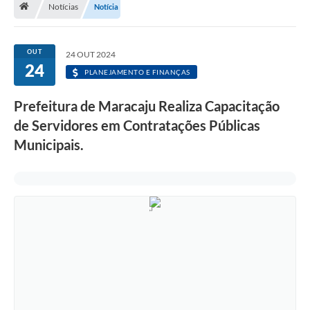
Notícias
Notícia
Diário Oficial
LGPD
OUT
24 OUT 2024
24
PLANEJAMENTO E FINANÇAS
Licitações
Prefeitura de Maracaju Realiza Capacitação
Transparência
de Servidores em Contratações Públicas
Publicações
Municipais.
Controladoria Geral Municipal
Vigilância Sanitária
Serviços para o cidadão
Serviços para a empresa
Serviços para o Servidor