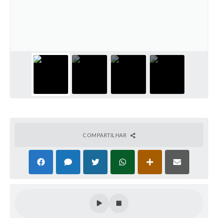
Plano Municipal de Enfrentamento da Pandemia em
Decorrência de COVID-19 Comércio - Adesão ao
Protocolo
Plano Municipal de Enfrentamento da Pandemia em
Decorrência de COVID-19 Educação - Adesão ao
Protocolo
Downloads
Telefones Úteis
COMPARTILHAR