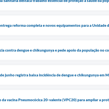
cia Sanitária destaca trabalho essencial de proteção à saúde da p
entrega reforma completa e novos equipamentos para a Unidade d
ncia contra dengue e chikungunya e pede apoio da população no 
de junho registra baixa incidência de dengue e chikungunya em M
ão da vacina Pneumocócica 20-valente (VPC20) para ampliar a prot