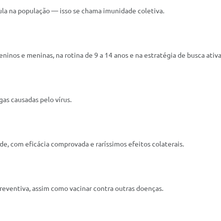
la na população — isso se chama imunidade coletiva.
ninos e meninas, na rotina de 9 a 14 anos e na estratégia de busca ativ
as causadas pelo vírus.
de, com eficácia comprovada e raríssimos efeitos colaterais.
preventiva, assim como vacinar contra outras doenças.