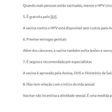
Quando mais pessoas estão vacinadas, menos o HPV circu
5. É gratuita pelo
SUS
A vacina contra o HPV está disponível sem custos para me
6. Previne verrugas genitais
Além dos cânceres, a vacina também evita lesões e verrug
7. É segura e recomendada por especialistas
A vacina é aprovada pela Anvisa, OMS e Ministério da Saú
8. Não tem relação com o início da vida sexual
Vacinar não incentiva a atividade sexual. É uma medida 