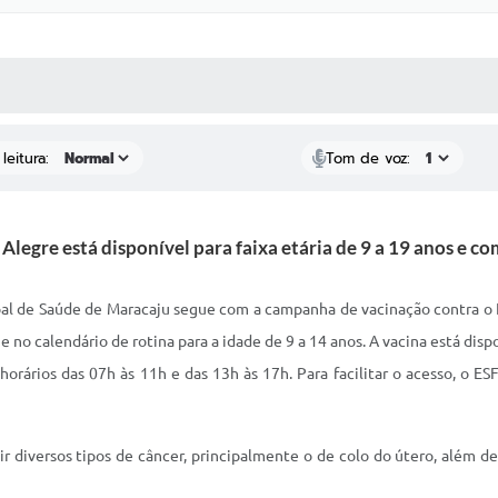
 MÍDIAS
RECEBA NOTÍCIAS
leitura:
Tom de voz:
egre está disponível para faixa etária de 9 a 19 anos e c
ipal de Saúde de Maracaju segue com a campanha de vacinação contra o
 no calendário de rotina para a idade de 9 a 14 anos. A vacina está dis
rários das 07h às 11h e das 13h às 17h. Para facilitar o acesso, o ESF
r diversos tipos de câncer, principalmente o de colo do útero, além d