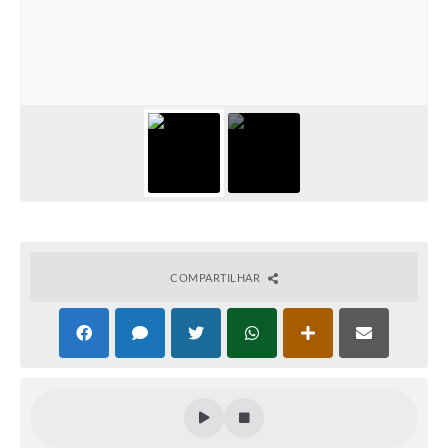
Plano Municipal de Enfrentamento da Pandemia em
Decorrência de COVID-19 Comércio - Adesão ao
Protocolo
Plano Municipal de Enfrentamento da Pandemia em
Decorrência de COVID-19 Educação - Adesão ao
Protocolo
Downloads
Telefones Úteis
COMPARTILHAR