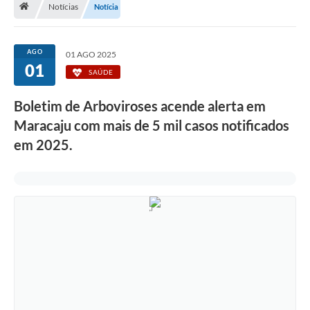
Notícias
Notícia
Diário Oficial
LGPD
AGO
01 AGO 2025
01
SAÚDE
Licitações
Boletim de Arboviroses acende alerta em
Transparência
Maracaju com mais de 5 mil casos notificados
Publicações
em 2025.
Controladoria Geral Municipal
Vigilância Sanitária
Serviços para o cidadão
Serviços para a empresa
Serviços para o Servidor