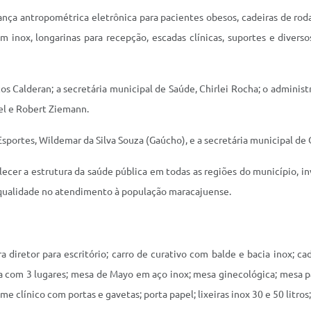
nça antropométrica eletrônica para pacientes obesos, cadeiras de rodas
s em inox, longarinas para recepção, escadas clínicas, suportes e diver
s Calderan; a secretária municipal de Saúde, Chirlei Rocha; o administra
el e Robert Ziemann.
portes, Wildemar da Silva Souza (Gaúcho), e a secretária municipal de 
ecer a estrutura da saúde pública em todas as regiões do município, i
e qualidade no atendimento à população maracajuense.
 diretor para escritório; carro de curativo com balde e bacia inox; cad
rina com 3 lugares; mesa de Mayo em aço inox; mesa ginecológica; mesa
ínico com portas e gavetas; porta papel; lixeiras inox 30 e 50 litros;