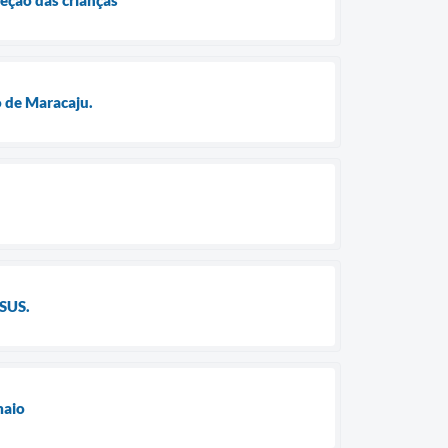
o de Maracaju.
 SUS.
maio