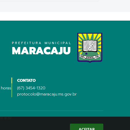
CONTATO
 horas
(67) 3454-1320
protocolo@maracaju.ms.gov.br
6 16:57
ACEITAR