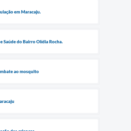
opulação em Maracaju.
e Saúde do Bairro Olídia Rocha.
combate ao mosquito
aracaju
eção das crianças