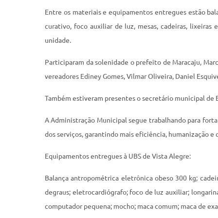
Entre os materiais e equipamentos entregues estão bala
curativo, foco auxiliar de luz, mesas, cadeiras, lixeira
unidade.
Participaram da solenidade o prefeito de Maracaju, Marco
vereadores Ediney Gomes, Vilmar Oliveira, Daniel Esquiv
Também estiveram presentes o secretário municipal de Es
A Administração Municipal segue trabalhando para fortal
dos serviços, garantindo mais eficiência, humanização 
Equipamentos entregues à UBS de Vista Alegre:
Balança antropométrica eletrônica obeso 300 kg; cadeira
degraus; eletrocardiógrafo; foco de luz auxiliar; longa
computador pequena; mocho; maca comum; maca de exame cl