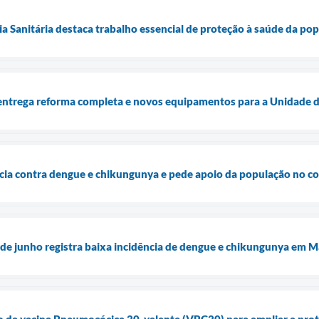
cia Sanitária destaca trabalho essencial de proteção à saúde da p
entrega reforma completa e novos equipamentos para a Unidade d
ncia contra dengue e chikungunya e pede apoio da população no 
de junho registra baixa incidência de dengue e chikungunya em M
ão da vacina Pneumocócica 20-valente (VPC20) para ampliar a prot