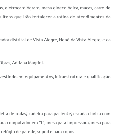
, eletrocardiógrafo, mesa ginecológica, macas, carro de
sos itens que irão fortalecer a rotina de atendimentos da
dor distrital de Vista Alegre, Nenê da Vista Alegre; e os
Obras, Adriana Magrini.
nvestindo em equipamentos, infraestrutura e qualificação
eira de rodas; cadeira para paciente; escada clínica com
 para computador em "L"; mesa para impressora; mesa para
 relógio de parede; suporte para copos