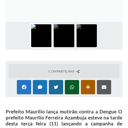
Plano Municipal de Enfrentamento da Pandemia em
Decorrência de COVID-19 Comércio - Adesão ao
Protocolo
Plano Municipal de Enfrentamento da Pandemia em
Decorrência de COVID-19 Educação - Adesão ao
Protocolo
Downloads
Telefones Úteis
COMPARTILHAR
Prefeito Maurílio lança mutirão contra a Dengue O
prefeito Maurílio Ferreira Azambuja esteve na tarde
desta terça feira (11) lançando a campanha de