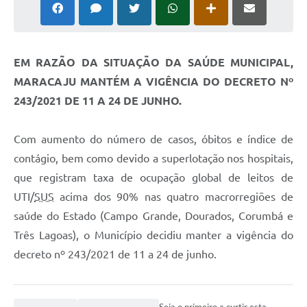
Plano Municipal de Enfrentamento da Pandemia em
Decorrência de COVID-19 Comércio - Adesão ao
Protocolo
EM RAZÃO DA SITUAÇÃO DA SAÚDE MUNICIPAL,
Plano Municipal de Enfrentamento da Pandemia em
MARACAJU MANTÉM A VIGÊNCIA DO DECRETO Nº
Decorrência de COVID-19 Educação - Adesão ao
Protocolo
243/2021 DE 11 A 24 DE JUNHO.
Downloads
Com aumento do número de casos, óbitos e índice de
contágio, bem como devido a superlotação nos hospitais,
Telefones Úteis
que registram taxa de ocupação global de leitos de
UTI/
SUS
acima dos 90% nas quatro macrorregiões de
saúde do Estado (Campo Grande, Dourados, Corumbá e
Três Lagoas), o Município decidiu manter a vigência do
decreto nº 243/2021 de 11 a 24 de junho.