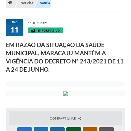
Notícias
Notícia
Diário Oficial
LGPD
JUN
11 JUN 2021
11
INFORMATIVO
Licitações
EM RAZÃO DA SITUAÇÃO DA SAÚDE
Transparência
MUNICIPAL, MARACAJU MANTÉM A
Publicações
VIGÊNCIA DO DECRETO Nº 243/2021 DE 11
A 24 DE JUNHO.
Controladoria Geral Municipal
Vigilância Sanitária
Serviços para o cidadão
Serviços para a empresa
COMPARTILHAR
Serviços para o Servidor