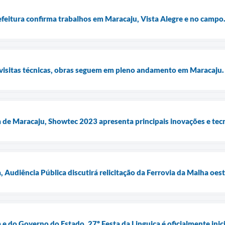
refeitura confirma trabalhos em Maracaju, Vista Alegre e no campo
visitas técnicas, obras seguem em pleno andamento em Maracaju.
 de Maracaju, Showtec 2023 apresenta principais inovações e tec
 Audiência Pública discutirá relicitação da Ferrovia da Malha oes
e do Governo do Estado, 27º Festa da Linguiça é oficialmente inic