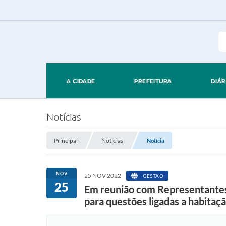
A CIDADE
PREFEITURA
DIÁR
Notícias
Principal
Notícias
Notícia
NOV
25 NOV 2022
GESTÃO
25
Em reunião com Representantes 
para questões ligadas a habita