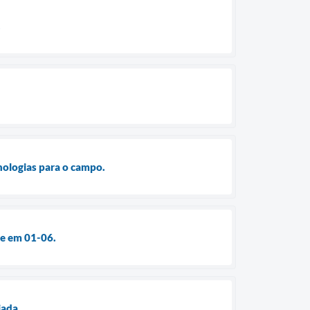
.
nologias para o campo.
te em 01-06.
iada.