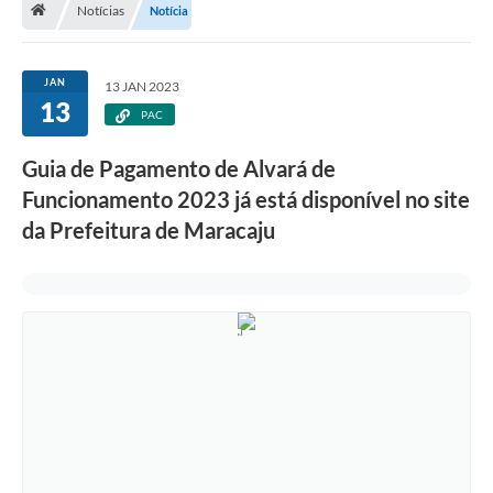
Notícias
Notícia
Diário Oficial
LGPD
JAN
13 JAN 2023
13
PAC
Licitações
Guia de Pagamento de Alvará de
Transparência
Funcionamento 2023 já está disponível no site
Publicações
da Prefeitura de Maracaju
Controladoria Geral Municipal
Vigilância Sanitária
Serviços para o cidadão
Serviços para a empresa
Serviços para o Servidor