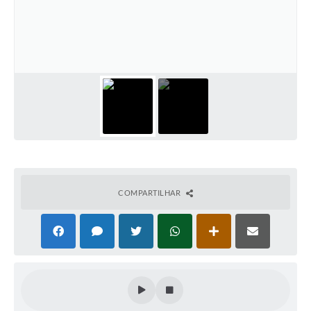
Plano Municipal de Enfrentamento da Pandemia em
Decorrência de COVID-19 Comércio - Adesão ao
Protocolo
Plano Municipal de Enfrentamento da Pandemia em
Decorrência de COVID-19 Educação - Adesão ao
Protocolo
Downloads
Telefones Úteis
COMPARTILHAR