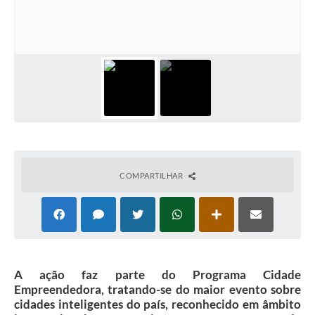
Plano Municipal de Enfrentamento da Pandemia em
Decorrência de COVID-19 Comércio - Adesão ao
Protocolo
Plano Municipal de Enfrentamento da Pandemia em
Decorrência de COVID-19 Educação - Adesão ao
Protocolo
Downloads
Telefones Úteis
COMPARTILHAR
A ação faz parte do Programa Cidade
Empreendedora, tratando-se do maior evento sobre
cidades inteligentes do país, reconhecido em âmbito