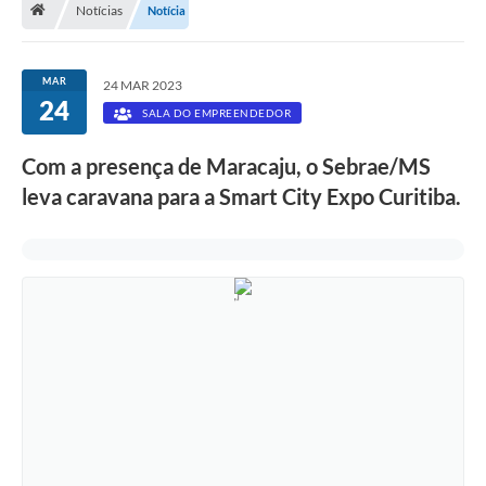
Notícias
Notícia
Diário Oficial
LGPD
MAR
24 MAR 2023
24
SALA DO EMPREENDEDOR
Licitações
Com a presença de Maracaju, o Sebrae/MS
Transparência
leva caravana para a Smart City Expo Curitiba.
Publicações
Controladoria Geral Municipal
Vigilância Sanitária
Serviços para o cidadão
Serviços para a empresa
Serviços para o Servidor