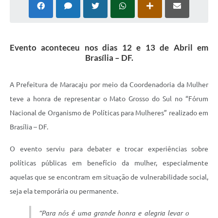
Plano Municipal de Enfrentamento da Pandemia em
Decorrência de COVID-19 Comércio - Adesão ao
Protocolo
Evento aconteceu nos dias 12 e 13 de Abril em
Plano Municipal de Enfrentamento da Pandemia em
Brasília – DF.
Decorrência de COVID-19 Educação - Adesão ao
Protocolo
A Prefeitura de Maracaju por meio da Coordenadoria da Mulher
Downloads
teve a honra de representar o Mato Grosso do Sul no “Fórum
Nacional de Organismo de Políticas para Mulheres” realizado em
Telefones Úteis
Brasília – DF.
O evento serviu para debater e trocar experiências sobre
políticas públicas em benefício da mulher, especialmente
aquelas que se encontram em situação de vulnerabilidade social,
seja ela temporária ou permanente.
“Para nós é uma grande honra e alegria levar o