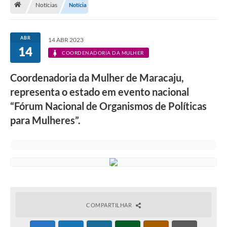
Notícias
Notícia
Diário Oficial
LGPD
ABR
14 ABR 2023
14
COORDENADORIA DA MULHER
Licitações
Coordenadoria da Mulher de Maracaju,
Transparência
representa o estado em evento nacional
Publicações
“Fórum Nacional de Organismos de Políticas
para Mulheres”.
Controladoria Geral Municipal
Vigilância Sanitária
Serviços para o cidadão
Serviços para a empresa
COMPARTILHAR
Serviços para o Servidor